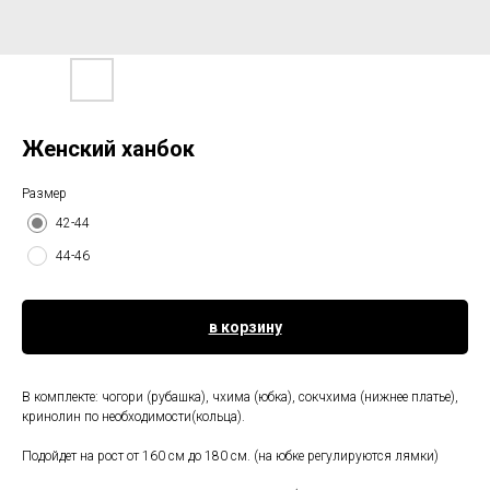
Женский ханбок
Размер
42-44
44-46
в корзину
В комплекте: чогори (рубашка), чхима (юбка), сокчхима (нижнее платье),
кринолин по необходимости(кольца).
Подойдет на рост от 160 см до 180 см. (на юбке регулируются лямки)