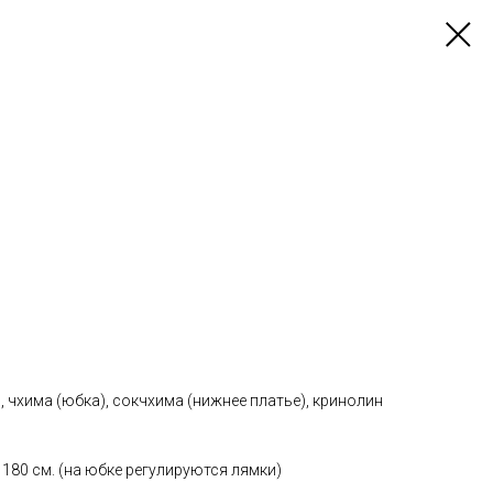
, чхима (юбка), сокчхима (нижнее платье), кринолин
 180 см. (на юбке регулируются лямки)