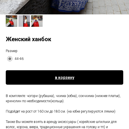
Женский ханбок
Размер
44-46
в корзину
В комплекте: чогори (рубашка), чхима (юбка), сокчхима (нижнее платье),
кринолин по необходимости(кольца).
Подойдет на рост от 160 см до 180 см. (на юбке регулируются лямки)
Также Вы можете взять в аренду аксессуары ( корейские шпильки для
волос, корона, веера, традиционные украшения на голову и тп) и