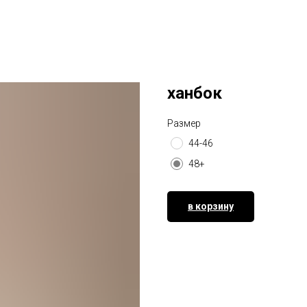
ханбок
Размер
44-46
48+
в корзину