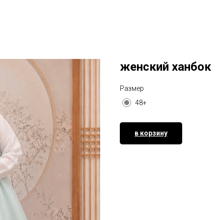
женский ханбок
Размер
48+
в корзину